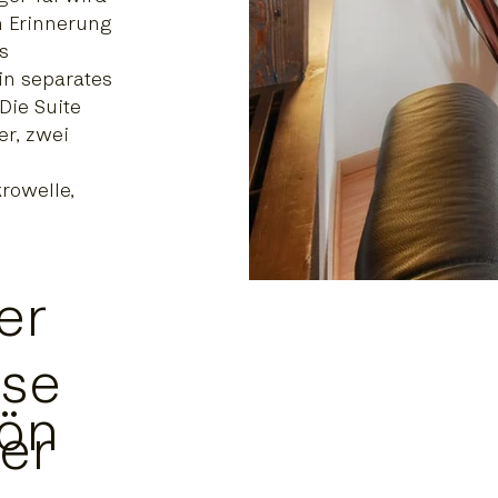
n Erinnerung
s
n separates
Die Suite
er, zwei
krowelle,
.
er
se
ön
er