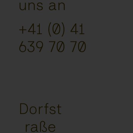
uns an
+41 (0) 41
639 70 70
Dorfst
raße