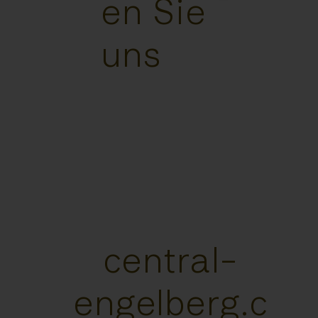
en Sie
uns
central-
engelberg.c