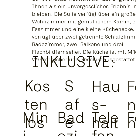
Ihnen als ein unvergessliches Erlebnis i
bleiben. Die Suite verfügt über ein große
Wohnzimmer mit gemütlichem Kamin, ei
Esszimmer und eine kleine Küchenecke. 
verfügt über zwei getrennte Schlafzimm
Badezimmer, zwei Balkone und drei
Flachbildfernseher. Die Küche ist mit Mi
INKLUSIVE:
Wasserkocher und Geschirr ausgestattet
Kos
S
Hau
F
ten
af
s-
n
Min
Bad
Tele
F
los
e
halt
h
i
ezi
fon